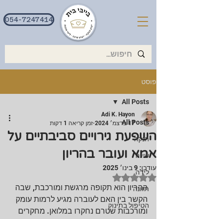
054-7247414
פוסט
All Posts
Adi K. Hayon
All Posts
17 בדצמ׳ 2024
זמן קריאה 1 דקות
השפעת גירויים סביבתיים על
הנקה
אמא ועובר בהריון
שינה
עודכן:
9 בינו׳ 2025
לידה
דירוג של NaN מתוך 5 כוכבים
ההריון הוא תקופה מרגשת ומורכבת, שבה 
תזונה
הקשר בין האם לעוברה מגיע לרמות עומק 
הטיפול בתינוק
ומורכבות שטרם נחקרו במלואן. מחקרים 