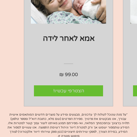
אמא לאחר לידה
הצטרפי עכשיו!
"על מנת שנוכל לשלוח לך עדכונים, מבצעים ומידע על מוצרים חדשים המותאמים אישית
עבורך, אנו מבקשים את פרטיך. מסירת הפרטים (שם מלא, כתובת דוא"ל ומספר טלפון)
תלויה ברצונך ובהסכמתך המלאה, ואי-מסירתם תמנע מאיתנו ליצור עמך קשר למטרות אלו.
המידע שתמסור ישמש אך ורק למטרת דיוור וניהול רשימת התפוצה. אנו עשויים למסור את
המידע, במידת הצורך, לספקי שירותים חיצוניים (כגון ספק שירותי דיוור אלקטרוני) לצורך
מימוש מטרה זו.