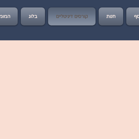
ף
חנות
קורסים דיגיטליים
בלוג
המומל