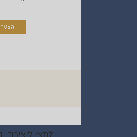
הצטרף
לחצי ליצירת ק