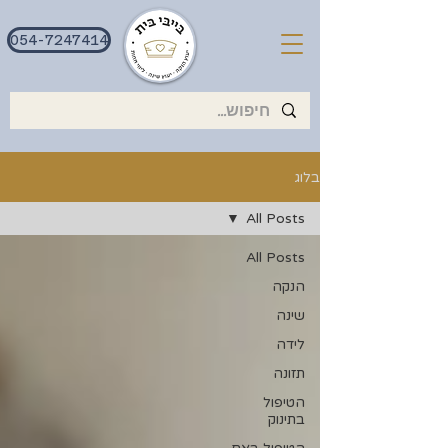
054-7247414
בלוג
All Posts
All Posts
הנקה
שינה
לידה
תזונה
הטיפול
בתינוק