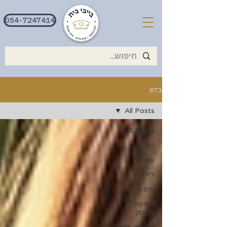
054-7247414
בלוג
All Posts
All Posts
הנקה
שינה
לידה
תזונה
הטיפול
בתינוק