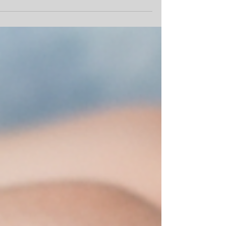
הרגשי העמוק, היא מספקת הגנה חיסונית
קריטית לתינוק ומסייעת לך בהתאוששות מהיר
יותר לאחר הלידה. אבל איך מתחילים ברגל
ימין? במדריך המלא הכנו עבורך את כל המידע
החשוב: מהיתרונות הבריאותיים המדהימים,
דרך הכנה נכונה עוד לפני הלידה, ועד טיפים
פרקטיים להתמודדות עם אתגרים והבטחת
הנקה מוצלחת לאורך זמן. היכנסי לגלות את
הכוח שבטבע.