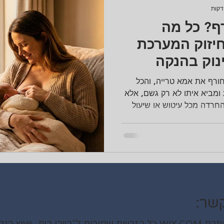
ף? כל מה
יזוק המערכת
נוק בהנקה
רף את אמא טרייה, והכל
ומביא איתו לא רק גשם, אלא
רדה מכל עיטוש או שיעול
טין. למרבה המזל, הטבע
ביותר להגנה על הרך הנולד –
רופה. זו ההגנה המובנית שלו
אמר הזה נצלול אל המדע של
חיזוק המערכת החיסונית בחורף בהנקה ואיך להפוך את
 הקרה. 🛡️ מדע ההגנה:
שר:
ץ שינה וליווי אחות"Ⓒ