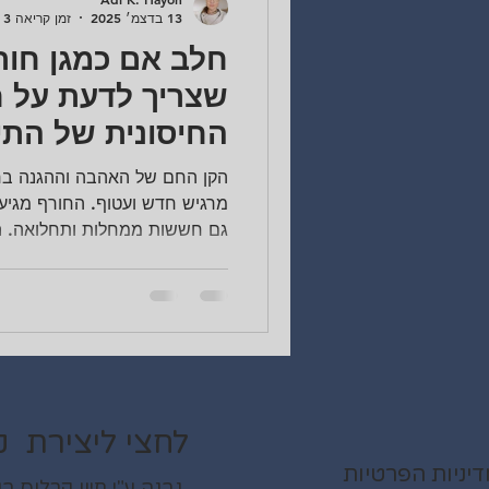
13 בדצמ׳ 2025
זמן קריאה 3 דקות
חלב אם כמגן חור
שצריך לדעת על ח
החיסונית של התי
בחורף
הקן החם של האהבה וההגנה בחו
מרגיש חדש ועטוף. החורף מגיע 
גם חששות ממחלות ותחלואה. הח
בקרבת התינוק היא טבעית לחלו
סיפק לך, האמא, את הכלי החזק 
חלב אם . זה לא סתם אוכל, זו ת
מפני מחוללי מחלות שונים. במ
ההנקה לאסטרטגיה מנצחת לעונה
הרכיבים המנצחים ש
לחצי ליצירת ק
יניות הפרטיות
נבנה ע"י חיון קרלוס בעזרת WIX.COM כל הזכויות שמורות ל"בייבי בית -ייעוץ הנקה ייעו