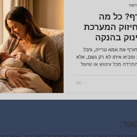
ף? כל מה
יזוק המערכת
נוק בהנקה
רף את אמא טרייה, והכל
ומביא איתו לא רק גשם, אלא
רדה מכל עיטוש או שיעול
טין. למרבה המזל, הטבע
ביותר להגנה על הרך הנולד –
רופה. זו ההגנה המובנית שלו
אמר הזה נצלול אל המדע של
חיזוק המערכת החיסונית בחורף בהנקה ואיך להפוך את
 הקרה. 🛡️ מדע ההגנה:
שר:
ץ שינה וליווי אחות"Ⓒ