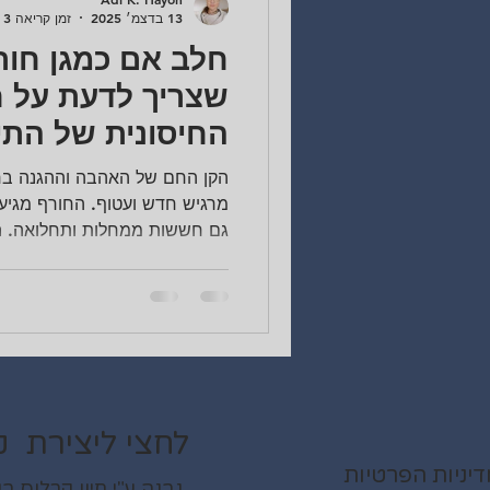
13 בדצמ׳ 2025
זמן קריאה 3 דקות
חלב אם כמגן חור
שצריך לדעת על ח
החיסונית של התי
בחורף
הקן החם של האהבה וההגנה בחו
מרגיש חדש ועטוף. החורף מגיע 
גם חששות ממחלות ותחלואה. הח
בקרבת התינוק היא טבעית לחלו
סיפק לך, האמא, את הכלי החזק 
חלב אם . זה לא סתם אוכל, זו ת
מפני מחוללי מחלות שונים. במ
ההנקה לאסטרטגיה מנצחת לעונה
הרכיבים המנצחים ש
לחצי ליצירת ק
יניות הפרטיות
נבנה ע"י חיון קרלוס בעזרת WIX.COM כל הזכויות שמורות ל"בייבי בית -ייעוץ הנקה ייעו