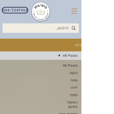
054-7247414
בלוג
All Posts
All Posts
הנקה
שינה
לידה
תזונה
הטיפול
בתינוק