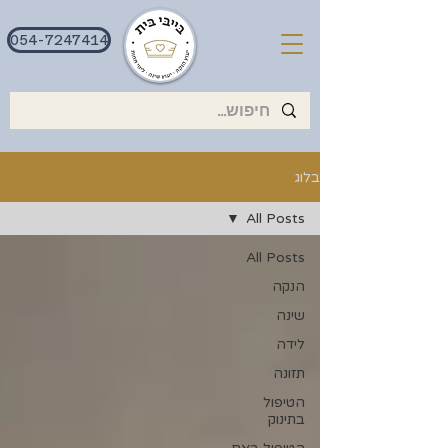
054-7247414
בלוג
All Posts
All Posts
הנקה
שינה
לידה
תזונה
הטיפול
בתינוק