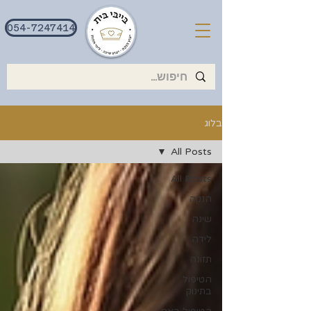
054-7247414
בלוג
All Posts
All Posts
הנקה
שינה
לידה
תזונה
הטיפול
בתינוק