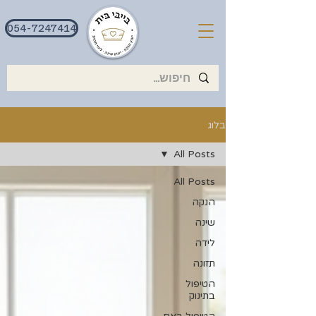
054-7247414
בלוג
All Posts
All Posts
הנקה
שינה
לידה
תזונה
הטיפול
בתינוק