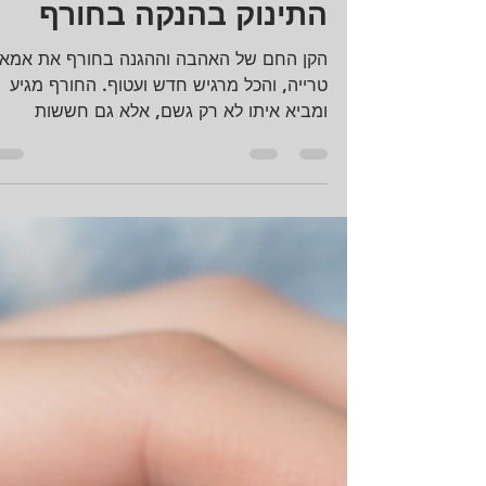
מה שצריך לדעת על חיזוק
המערכת החיסונית של
התינוק בהנקה בחורף
הקן החם של האהבה וההגנה בחורף את אמא
טרייה, והכל מרגיש חדש ועטוף. החורף מגיע
ומביא איתו לא רק גשם, אלא גם חששות
ממחלות ותחלואה. החרדה מכל עיטוש או שיעו
בקרבת התינוק היא טבעית לחלוטין. למרבה
המזל, הטבע סיפק לך, האמא, את הכלי החזק
ביותר להגנה על הרך הנולד – חלב אם . זה לא
סתם אוכל, זו תרופה. זו ההגנה המובנית שלו
מפני מחוללי מחלות שונים. במאמר הזה נצלול
אל המדע של חיזוק המערכת החיסונית בחורף
בהנקה ואיך להפוך את ההנקה לאסטרטגיה
מנצחת לעונה הקרה. 🛡️ מדע ההגנה: הרכיבים
המנצחים ש