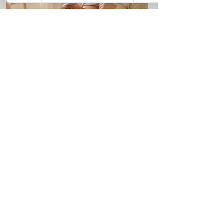
12 במאי 2026
∙
2
min
מאמר: איך להגביר חלב
אם? הדרכים המוכחות
להגברת ייצור החלב
הבנת מנגנון ייצור החלב
ויישום צעדים פשוטים
להגדלת הכמות בביטחון
וברוגע.
0
13