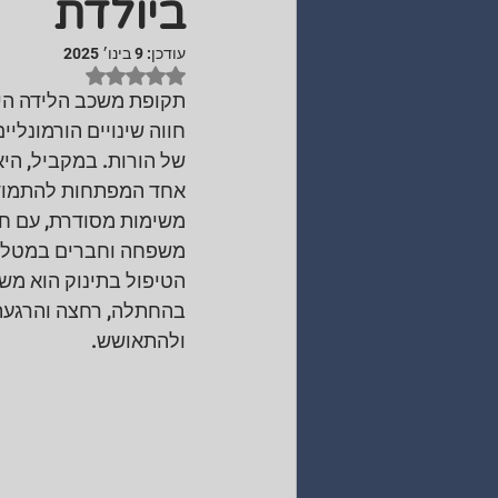
ביולדת
עודכן:
9 בינו׳ 2025
דירוג של NaN מתוך 5 כוכבים
תקופת משכב הלידה היא
חווה שינויים הורמונלי
של הורות. במקביל, היא
אחד המפתחות להתמודדו
משימות מסודרת, עם חלו
משפחה וחברים במטלות ש
הטיפול בתינוק הוא משי
בהחתלה, רחצה והרגעת 
ולהתאושש.