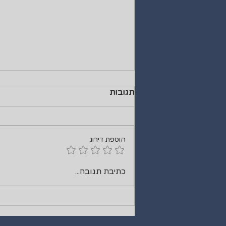
תגובות
הוספת דירוג
אי שקט בתינוקות: מדריך
כתיבת תגובה...
להבנת הבכי של התינוק שלכם