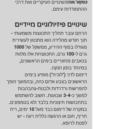
הטיפול באם
נסקור את השינויים העיקריים ואת דרכי 
ההתמודדות עימם.
שינויים פיזיולוגיים מיידיים
הרחם עובר תהליך התכווצות משמעותי - 
תוך חודש מהלידה הוא מתכווץ לעשירית 
מגודלו בסוף ההיריון, ממשקל של 1000 
גרם ל-100 גרם. התכווצויות אלו מלוות 
בכאבים מחזוריים בימים הראשונים, 
במיוחד בזמן הנקה.
דימום לדני ("לוכיה") מופיע בימים 
הראשונים בצבע אדום כהה, ובהמשך הופך 
להפרשות ורדרדות ולבנות-צהבהבות 
למשך כ-3-4 שבועות. חשוב להשתמש 
בתחבושות חיצוניות בלבד ולא בטמפונים. 
במקרה של דימום כבד מעל 10 ימים, ריח 
חריף, חום או הרגשה כללית רעה - יש 
לפנות לרופא.