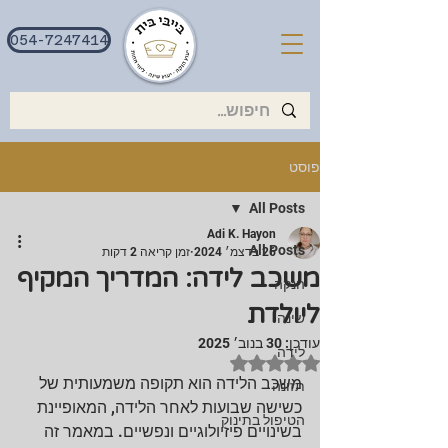
054-7247414
פוסט
All Posts
Adi K. Hayon
All Posts
26 בדצמ׳ 2024
זמן קריאה 2 דקות
משכב לידה: המדריך המקיף
הנקה
ליולדת
שינה
עודכן:
30 בנוב׳ 2025
לידה
דירוג של NaN מתוך 5 כוכבים
משכב הלידה הוא תקופה משמעותית של 
תזונה
כשישה שבועות לאחר הלידה, המאופיינת 
הטיפול בתינוק
בשינויים פיזיולוגיים ונפשיים. במאמר זה 