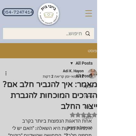
054-7247414
פוסט
All Posts
Adi K. Hayon
All Posts
12 במאי
זמן קריאה 2 דקות
מאמר: איך להגביר חלב אם?
הנקה
הדרכים המוכחות להגברת
שינה
ייצור החלב
לידה
דירוג של NaN מתוך 5 כוכבים
תזונה
אחת הדאגות הנפוצות ביותר בקרב 
הטיפול בתינוק
אימהות מניקות היא השאלה: "האם יש לי 
מספיק חלב?". התחושה שהשדיים "ריקים" 