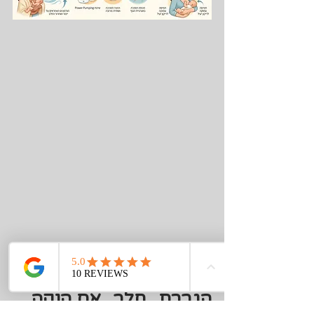
הגברת_חלב_אם הנקה 