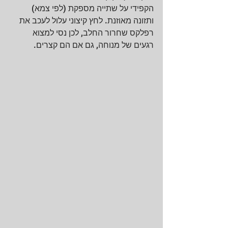
הקפידי על שתייה מספקת (לפי צמא) 
ותזונה מאוזנת. לחץ קיצוני עלול לעכב את 
רפלקס שחרור החלב, לכן נסי למצוא 
רגעים של מנוחה, גם אם הם קצרים.