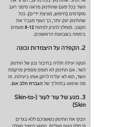
אל תחכי שהתינוק יבכה מרעב. הציעי את 
השד בכל פעם שהתינוק מראה סימני רעב 
מוקדמים (חיפוש, מציצת ידיים). ככל 
שהתינוק יונק יותר, כך הגוף מגביר את 
הקצב. מומלץ להניק לפחות 8-12 פעמים 
ביממה בשבועות הראשונים.
2. הקפדה על היצמדות נכונה
הנקה יעילה תלויה בחיבור נכון של התינוק 
לשד. אם התינוק לא תופס מספיק מרקמת 
השד, הוא לא יצליח לרוקן אותו ביעילות. זה 
מה שיפגע בתהליך של 
הגברת חלב אם
.
3. מגע של עור לעור (Skin-to-
Skin)
חבקי את התינוק כששניכם ללא בגדים 
(בחלק הגוף העליון). המגע הישיר מעלה 